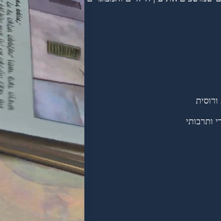
י ותרבותי