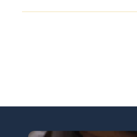
מוקפדות
 של ספרים ועלונים, תוך
וד איכותי ונוחות ללימוד.